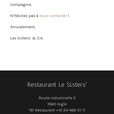
compagnie.
N’hésitez pas à
nous contacter
!
Amicalement,
Les Sisters’ & Cie
Restaurant Le Sisters'
Route industrielle 5
1860 Aigle
Tél Restaurant +41 24 468 01 11